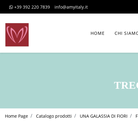
+39 392 220 7839
info@amyitaly.it
HOME
CHI SIAM
TREC
Home Page
Catalogo prodotti
UNA GALASSIA DI FIORI
F