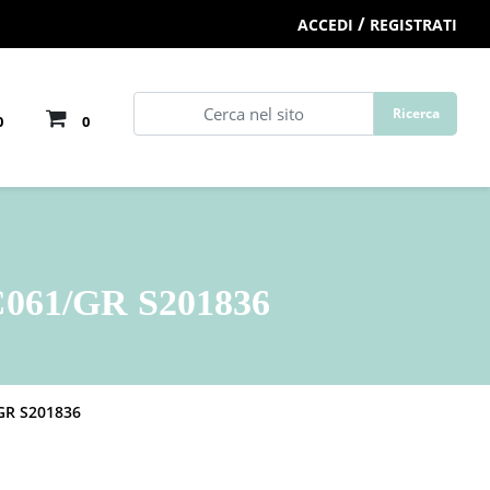
/
ACCEDI
REGISTRATI
0
0
061/GR S201836
GR S201836