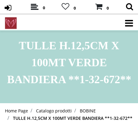
0
0
0
TULLE H.12,5CM X
100MT VERDE
BANDIERA **1-32-672**
Home Page
Catalogo prodotti
BOBINE
TULLE H.12,5CM X 100MT VERDE BANDIERA **1-32-672**