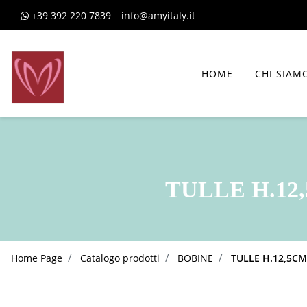
+39 392 220 7839
info@amyitaly.it
HOME
CHI SIAM
TULLE H.12,
Home Page
Catalogo prodotti
BOBINE
TULLE H.12,5CM