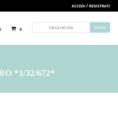
/
ACCEDI
REGISTRATI
0
0
O *1/32/672*