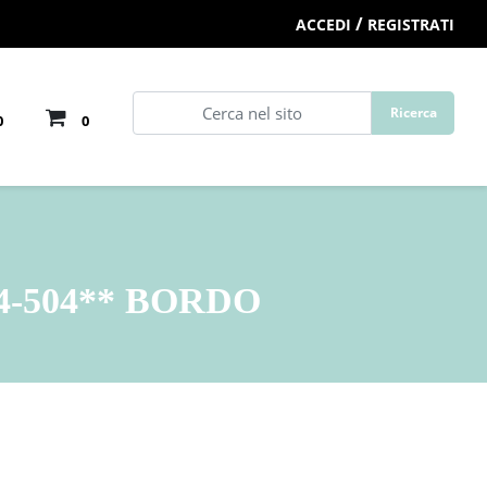
/
ACCEDI
REGISTRATI
0
0
4-504** BORDO