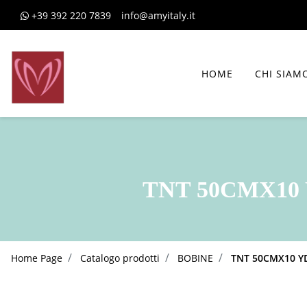
+39 392 220 7839
info@amyitaly.it
HOME
CHI SIAM
TNT 50CMX10 
Home Page
Catalogo prodotti
BOBINE
TNT 50CMX10 YD