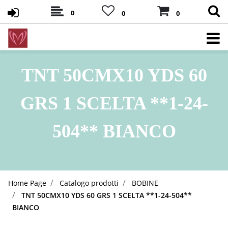
0
0
0
TNT 50CMX10 YDS 60
GRS 1 SCELTA **1-24-
504** BIANCO
Home Page
Catalogo prodotti
BOBINE
TNT 50CMX10 YDS 60 GRS 1 SCELTA **1-24-504**
BIANCO