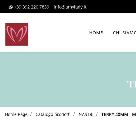
+39 392 220 7839
info@amyitaly.it
HOME
CHI SIAM
T
Home Page
Catalogo prodotti
NASTRI
TERRY 40MM - M