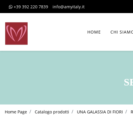
+39 392 220 7839
info@amyitaly.it
HOME
CHI SIAM
S
Home Page
Catalogo prodotti
UNA GALASSIA DI FIORI
R