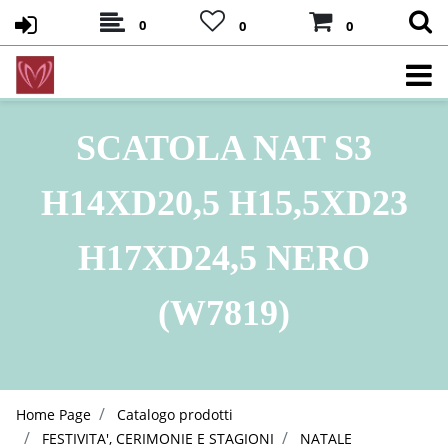
0
0
0
SCATOLA NAT S3
H14XD20,5 H15,5XD23
H17XD24,5 NERO
(W7819)
Home Page
Catalogo prodotti
FESTIVITA', CERIMONIE E STAGIONI
NATALE