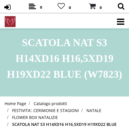
0
0
0
SCATOLA NAT S3
H14XD16 H16,5XD19
H19XD22 BLUE (W7823)
Home Page
Catalogo prodotti
FESTIVITA', CERIMONIE E STAGIONI
NATALE
FLOWER BOX NATALIZIE
SCATOLA NAT S3 H14XD16 H16,5XD19 H19XD22 BLUE