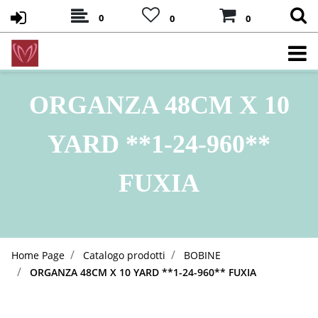
0
0
0
ORGANZA 48CM X 10
YARD **1-24-960**
FUXIA
Home Page
Catalogo prodotti
BOBINE
ORGANZA 48CM X 10 YARD **1-24-960** FUXIA