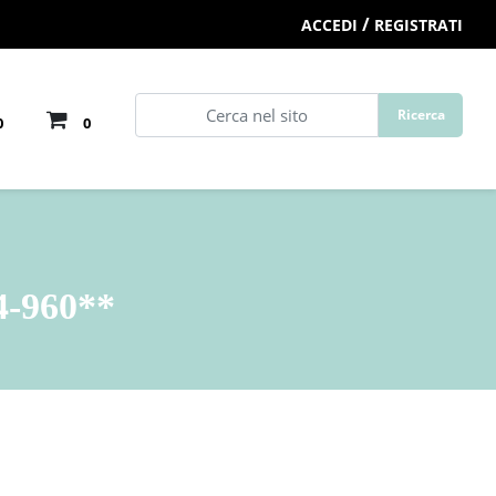
/
ACCEDI
REGISTRATI
0
0
-960**