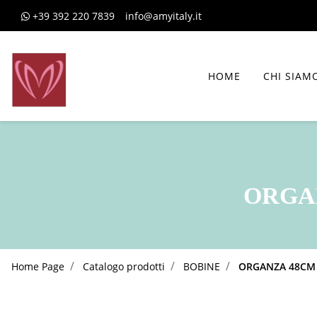
+39 392 220 7839
info@amyitaly.it
HOME
CHI SIAM
ORGAN
Home Page
Catalogo prodotti
BOBINE
ORGANZA 48CM X