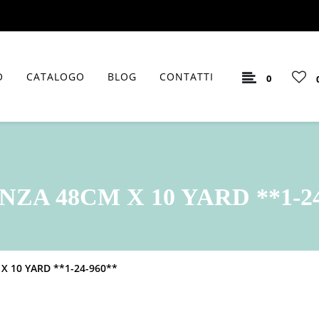
O
CATALOGO
BLOG
CONTATTI
0
ZA 48CM X 10 YARD **1-24
 10 YARD **1-24-960**