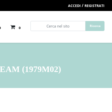
/
ACCEDI
REGISTRATI
0
0
AM (1979M02)