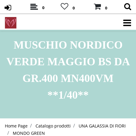
0
0
0
MUSCHIO NORDICO
VERDE MAGGIO BS DA
GR.400 MN400VM
**1/40**
Home Page
Catalogo prodotti
UNA GALASSIA DI FIORI
MONDO GREEN