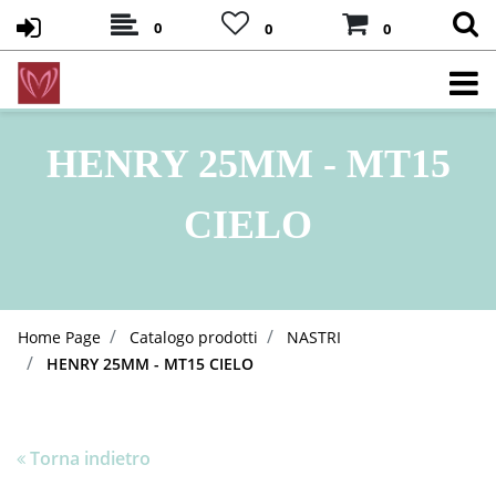
0
0
0
HENRY 25MM - MT15
CIELO
Home Page
Catalogo prodotti
NASTRI
HENRY 25MM - MT15 CIELO
Torna indietro