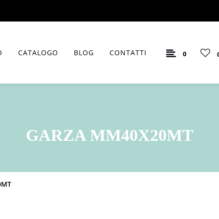
O
CATALOGO
BLOG
CONTATTI
0
GARZA MM40X20MT
0MT