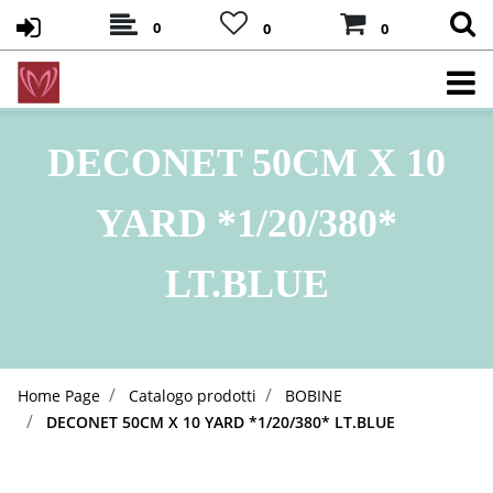
0
0
0
DECONET 50CM X 10
YARD *1/20/380*
LT.BLUE
Home Page
Catalogo prodotti
BOBINE
DECONET 50CM X 10 YARD *1/20/380* LT.BLUE