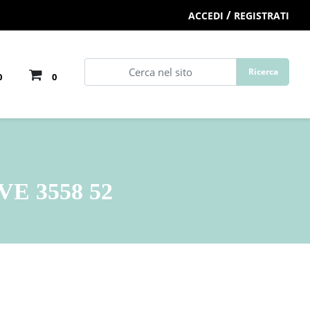
/
ACCEDI
REGISTRATI
0
0
 3558 52