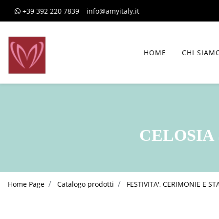
+39 392 220 7839
info@amyitaly.it
HOME
CHI SIAM
CELOSIA 
Home Page
Catalogo prodotti
FESTIVITA', CERIMONIE E ST