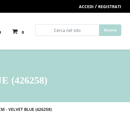
/
ACCEDI
REGISTRATI
0
0
 (426258)
M - VELVET BLUE (426258)