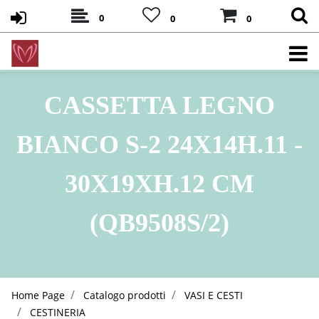
0
0
0
CASSETTA LEGNO
BIANCO S-2 24X14H.11 -
30X19XH.12 CM
(QB9508S/2)
Home Page
Catalogo prodotti
VASI E CESTI
CESTINERIA